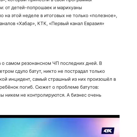
м: от детей-попрошаек и марихуаны
ло на этой неделе в итоговых не только «полезное»,
каналов «Хабар», КТК, «Первый канал Евразия»
 о самом резонансном ЧП последних дней. В
етром сдуло батут, никто не пострадал только
акой инцидент, самый страшный из них произошёл в
 ребёнок погиб. Сюжет о проблеме батутов:
ны никем не контролируются. А бизнес очень