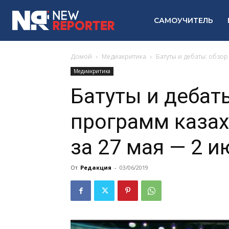
САМОУЧИТЕЛЬ
Домой
Медиакритика
Батуты и дебаты: обзор
Медиакритика
Батуты и дебат
программ казах
за 27 мая — 2 и
От
Редакция
-
03/06/2019