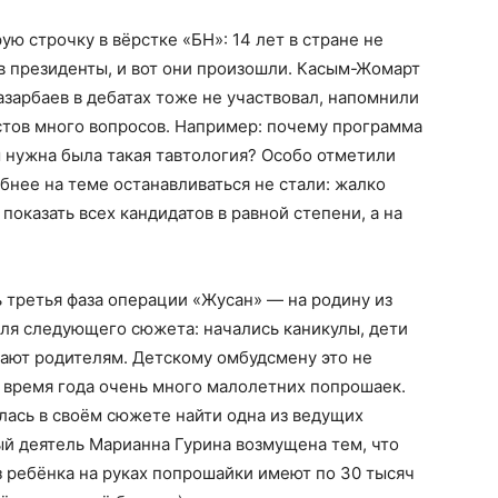
ю строчку в вёрстке «БН»: 14 лет в стране не
в президенты, и вот они произошли. Касым-Жомарт
Назарбаев в дебатах тоже не участвовал, напомнили
стов много вопросов. Например: почему программа
 нужна была такая тавтология? Особо отметили
бнее на теме останавливаться не стали: жалко
показать всех кандидатов в равной степени, а на
ь третья фаза операции «Жусан» — на родину из
для следующего сюжета: начались каникулы, дети
огают родителям. Детскому омбудсмену это не
е время года очень много малолетних попрошаек.
алась в своём сюжете найти одна из ведущих
 деятель Марианна Гурина возмущена тем, что
з ребёнка на руках попрошайки имеют по 30 тысяч