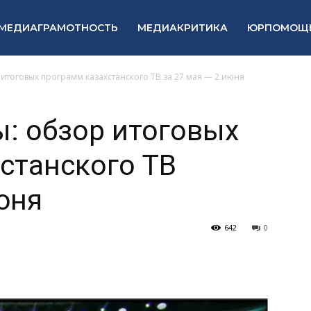
МЕДИАГРАМОТНОСТЬ
МЕДИАКРИТИКА
ЮРПОМОЩ
 итоговых программ казахстанского ТВ за 27 мая — 2 июня
ы: обзор итоговых
станского ТВ
юня
642
0