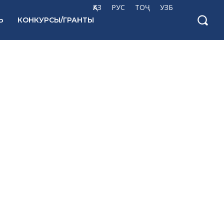
ҚАЗ
РУС
ТОҶ
УЗБ
Ь
КОНКУРСЫ/ГРАНТЫ