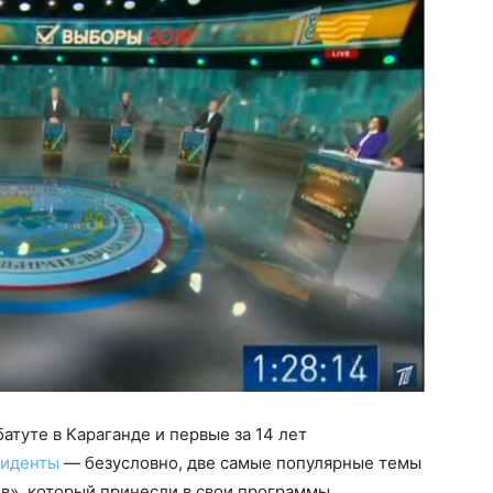
атуте в Караганде и первые за 14 лет
зиденты
— безусловно, две самые популярные темы
ив», который принесли в свои программы