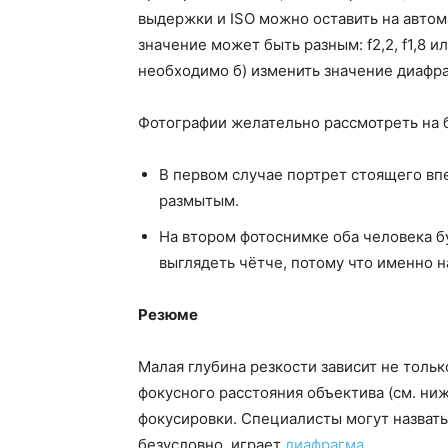
выдержки и ISO можно оставить на автом
значение может быть разным: f2,2, f1,8 и
необходимо б) изменить значение диафра
Фотографии желательно рассмотреть на б
В первом случае портрет стоящего впер
размытым.
На втором фотоснимке оба человека бу
выглядеть чётче, потому что именно н
Резюме
Малая глубина резкости зависит не только
фокусного расстояния объектива (см. ниже
фокусировки. Специалисты могут назвать
безусловно, играет
диафрагма
.