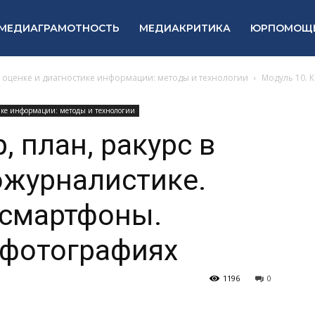
МЕДИАГРАМОТНОСТЬ
МЕДИАКРИТИКА
ЮРПОМОЩ
в оценке и диагностике информации: методы и технологии
Модуль 10. 
тике информации: методы и технологии
, план, ракурс в
ожурналистике.
 смартфоны.
 фотографиях
1196
0