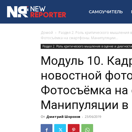
САМОУЧИТЕЛЬ
Домой
Раздел 2. Роль критического мышления 
Фотосъёмка на смартфоны. Манипуляции...
Раздел 2. Роль критического мышления в оценке и диагнос
Модуль 10. Кадр
новостной фот
Фотосъёмка на
Манипуляции в
От
Дмитрий Шорохов
-
23/06/2019