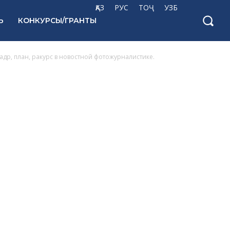
ҚАЗ
РУС
ТОҶ
УЗБ
Ь
КОНКУРСЫ/ГРАНТЫ
Кадр, план, ракурс в новостной фотожурналистике.