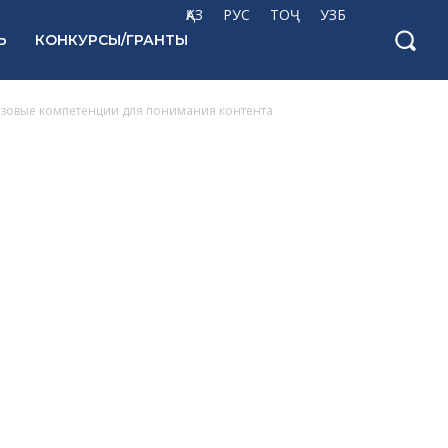
ҚАЗ
РУС
ТОҶ
УЗБ
Ь
КОНКУРСЫ/ГРАНТЫ
азовые компетенции для понимания контента