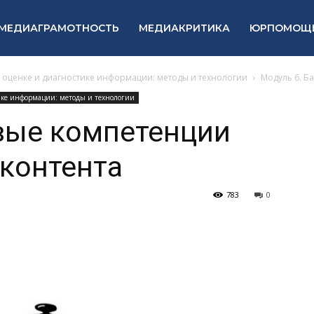
МЕДИАГРАМОТНОСТЬ
МЕДИАКРИТИКА
ЮРПОМОЩ
в оценке и диагностике информации: методы и технологии
Модуль 6. Б
тике информации: методы и технологии
вые компетенции
контента
783
0