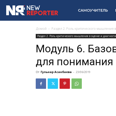
САМОУЧИТЕЛЬ
Домой
Раздел 2. Роль критического мышления 
Раздел 2. Роль критического мышления в оценке и диагнос
Модуль 6. Базо
для понимания 
От
Гульнар Асанбаева
-
23/06/2019