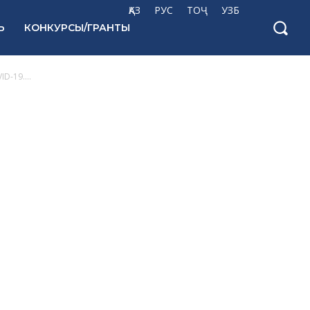
ҚАЗ
РУС
ТОҶ
УЗБ
Ь
КОНКУРСЫ/ГРАНТЫ
-19....