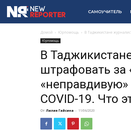
САМОУЧИТЕЛЬ
Домой
Юрпомощь
В Таджикистане журналист
Юрпомощь
В Таджикистане
штрафовать за 
«неправдивую»
COVID-19. Что э
От
Лилия Гайсина
-
11/06/2020