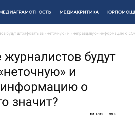
МЕДИАГРАМОТНОСТЬ
МЕДИАКРИТИКА
ЮРПОМОЩ
ов будут штрафовать за «неточную» и «неправдивую» информацию о COVID
 журналистов будут
«неточную» и
 информацию о
то значит?
1208
0