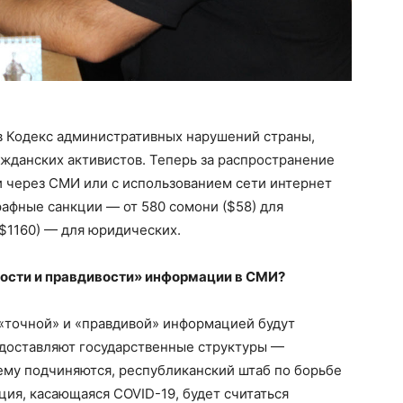
в Кодекс административных нарушений страны,
жданских активистов. Теперь за распространение
 через СМИ или c использованием сети интернет
афные санкции — от 580 сомони ($58) для
($1160) — для юридических.
ности и правдивости» информации в СМИ?
 «точной» и «правдивой» информацией будут
едоставляют государственные структуры —
ему подчиняются, республиканский штаб по борьбе
ция, касающаяся COVID-19, будет считаться