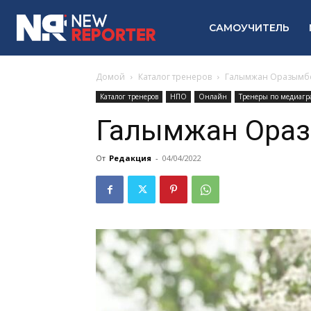
САМОУЧИТЕЛЬ
Домой
Каталог тренеров
Галымжан Оразымб
Каталог тренеров
НПО
Онлайн
Тренеры по медиагр
Галымжан Ора
От
Редакция
-
04/04/2022