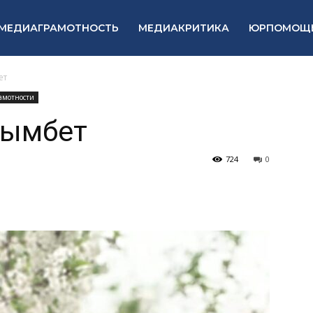
МЕДИАГРАМОТНОСТЬ
МЕДИАКРИТИКА
ЮРПОМОЩ
ет
амотности
зымбет
724
0