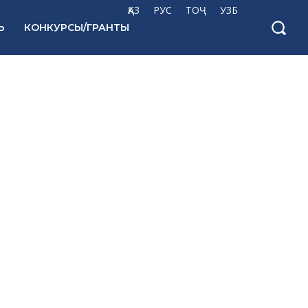
ҚАЗ
РУС
ТОҶ
УЗБ
Ь
КОНКУРСЫ/ГРАНТЫ