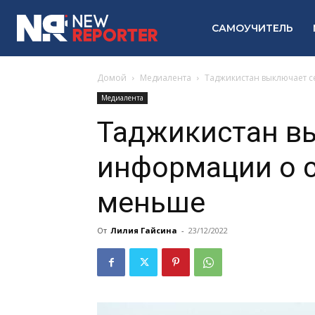
САМОУЧИТЕЛЬ
Домой
Медиалента
Таджикистан выключает с
Медиалента
Таджикистан вы
информации о с
меньше
От
Лилия Гайсина
-
23/12/2022