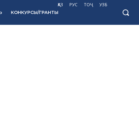
ҚАЗ
РУС
ТОҶ
УЗБ
Ь
КОНКУРСЫ/ГРАНТЫ