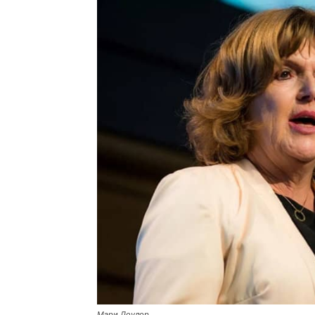
Мэри Лоулор