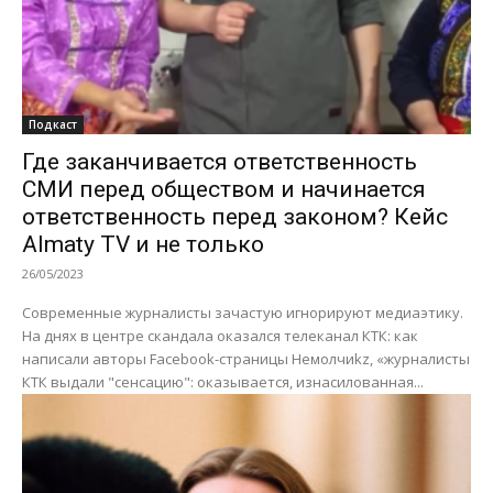
Подкаст
Где заканчивается ответственность
СМИ перед обществом и начинается
ответственность перед законом? Кейс
Almaty TV и не только
26/05/2023
Современные журналисты зачастую игнорируют медиаэтику.
На днях в центре скандала оказался телеканал КТК: как
написали авторы Facebook-страницы Немолчиkz, «журналисты
КТК выдали "сенсацию": оказывается, изнасилованная...