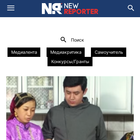
ПОДКАСТ
Media and Social Innovation Lab
newsroom 2.0
Домой
Подкаст
Поиск
Медиалента
Медиакритика
Самоучитель
Конкурсы/Гранты