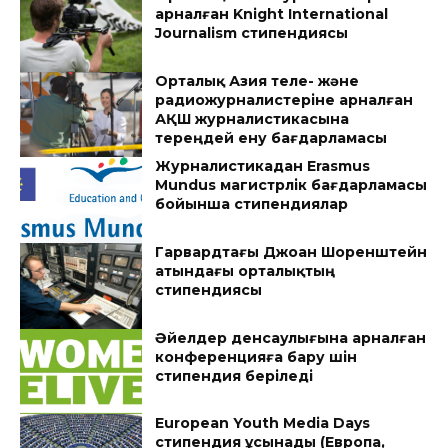
арналған Knight International
Journalism стипендиясы
Орталық Азия теле- және
радиожурналистеріне арналған
АҚШ журналистикасына
тереңдей ену бағдарламасы
Журналистикадан Erasmus
Mundus магистрлік бағдарламасы
бойынша стипендиялар
Гарвардтағы Джоан Шоренштейн
атындағы орталықтың
стипендиясы
Әйелдер денсаулығына арналған
конференцияға бару үшін
стипендия беріледі
European Youth Media Days
стипендия ұсынады (Европа,