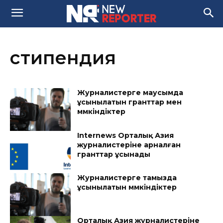
стипендия
Журналистерге маусымда
ұсынылатын гранттар мен
мүмкіндіктер
Internews Орталық Азия
журналистеріне арналған
гранттар ұсынады
Журналистерге тамызда
ұсынылатын мүмкіндіктер
Орталық Азия журналистеріне