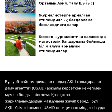
Орталық Азия, Таяу Шығыс)
Журналистерге арналған
стипендиялық бағдарлама:
Финляндияға сапар
Бизнес-журналистика саласында
магистрлік бағдарлама бойынша
білім алуға арналған
стипендиялар
Бұл уеб-сайт америкалықтардың АҚШ халықаралық
даму агенттігі (USAID) арқылы көрсеткен көмегімен
мүмкін болды. Internews Қазақстан
жарияланымдардың мазмұнына жауап береді, бұл
АҚШ Үкіметі немесе USAID позициясын міндетті түрде