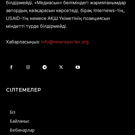
білдірмейді. «Медиасын» бөліміндегі жарияланымдар
автордың көзқарасын көрсетеді, бірақ Internews-тің,
USAID-тің немесе АҚШ Үкіметінің позициясын
міндетті түрде білдірмейді.
Хабарласыңыз:
info@newreporter.org
СІЛТЕМЕЛЕР
Біз
Байланыс
Вебинарлар