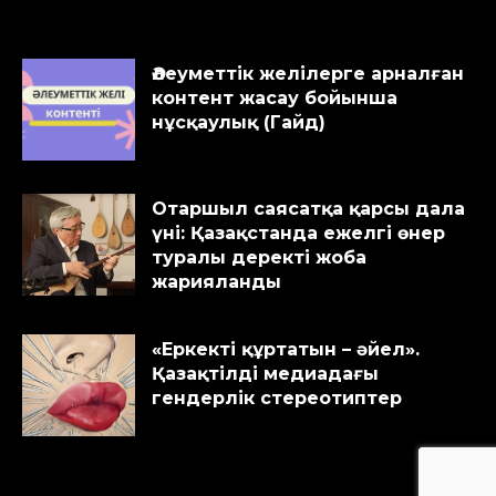
Әлеуметтік желілерге арналған
контент жасау бойынша
нұсқаулық (Гайд)
Отаршыл саясатқа қарсы дала
үні: Қазақстанда ежелгі өнер
туралы деректі жоба
жарияланды
«Еркекті құртатын – әйел».
Қазақтілді медиадағы
гендерлік стереотиптер