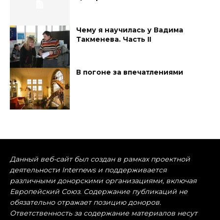
Чему я научилась у Вадима
Такменева. Часть II
В погоне за впечатлениями
Данный веб-сайт был создан в рамках проектной
деятельности Internews и поддерживается
различными донорскими организациями, включая
Европейский Союз. Содержание публикаций не
обязательно отражает позицию доноров.
Ответственность за содержание материалов несут