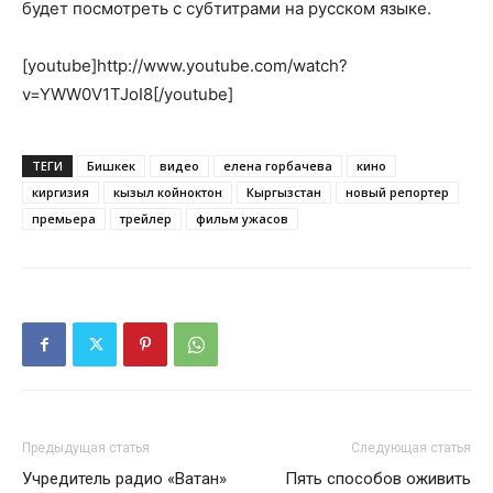
будет посмотреть с субтитрами на русском языке.
[youtube]http://www.youtube.com/watch?
v=YWW0V1TJoI8[/youtube]
ТЕГИ
Бишкек
видео
елена горбачева
кино
киргизия
кызыл койноктон
Кыргызстан
новый репортер
премьера
трейлер
фильм ужасов
Предыдущая статья
Следующая статья
Учредитель радио «Ватан»
Пять способов оживить