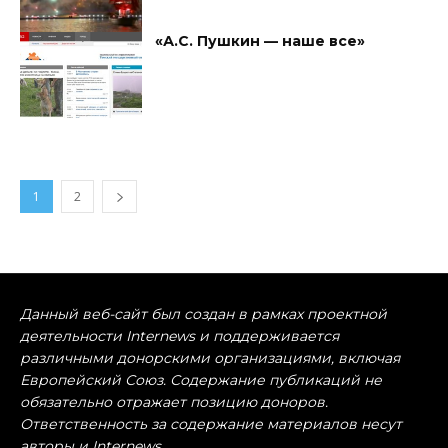
«А.С. Пушкин — наше все»
1
2
Данный веб-сайт был создан в рамках проектной
деятельности Internews и поддерживается
различными донорскими организациями, включая
Европейский Союз. Содержание публикаций не
обязательно отражает позицию доноров.
Ответственность за содержание материалов несут
авторы и Internews.