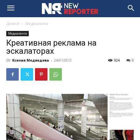
Домой
Медиалента
Медиалента
Креативная реклама на
эскалаторах
От
Ксения Медведева
-
24/01/2012
924
0