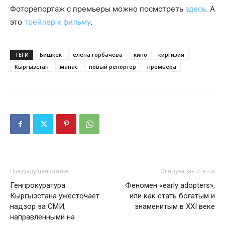
Фоторепортаж с премьеры можно посмотреть
здесь
. А
это
трейлер к фильму
.
ТЕГИ
Бишкек
елена горбачева
кино
киргизия
Кыргызстан
манас
новый репортер
премьера
Предыдущая статья
Следующая статья
Генпрокуратура
Феномен «early adopters»,
Кыргызстана ужесточает
или как стать богатым и
надзор за СМИ,
знаменитым в XXI веке
направленными на