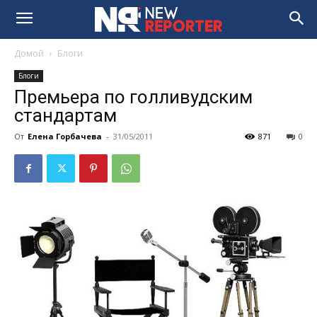
Домой
Блоги
Блоги
Премьера по голливудским
стандартам
От
Елена Горбачева
-
31/05/2011
871
0