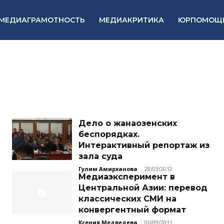
МЕДИАГРАМОТНОСТЬ
МЕДИАКРИТИКА
ЮРПОМОЩ
Дело о жанаозенских
беспорядках.
Интерактивный репортаж из
зала суда
Гулим Амирханова
-
28/03/2012
Медиаэксперимент в
Центральной Азии: перевод
классических СМИ на
конвергентный формат
Ксения Медведева
-
06/09/2011