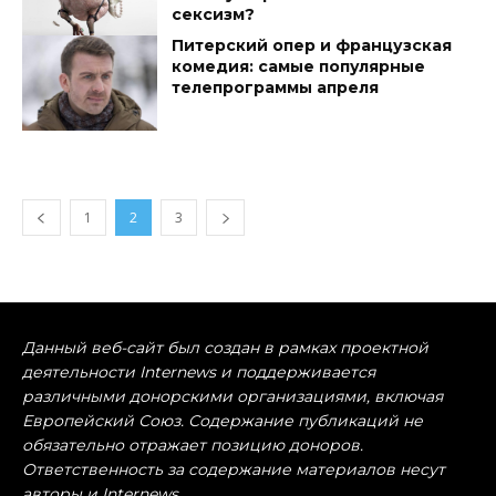
сексизм?
Питерский опер и французская
комедия: самые популярные
телепрограммы апреля
1
2
3
Данный веб-сайт был создан в рамках проектной
деятельности Internews и поддерживается
различными донорскими организациями, включая
Европейский Союз. Содержание публикаций не
обязательно отражает позицию доноров.
Ответственность за содержание материалов несут
авторы и Internews.