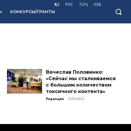
ҚАЗ
РУС
ТОҶ
УЗБ
Ь
КОНКУРСЫ/ГРАНТЫ
Вячеслав Половинко:
«Сейчас мы сталкиваемся
с большим количеством
токсичного контента»
Редакция
-
19/05/2022