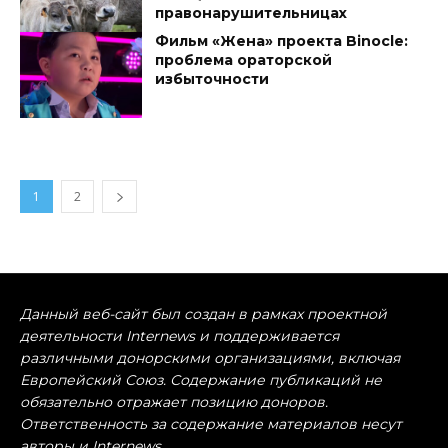
правонарушительницах
Фильм «Жена» проекта Binocle:
проблема ораторской
избыточности
1
2
Данный веб-сайт был создан в рамках проектной
деятельности Internews и поддерживается
различными донорскими организациями, включая
Европейский Союз. Содержание публикаций не
обязательно отражает позицию доноров.
Ответственность за содержание материалов несут
авторы и Internews.