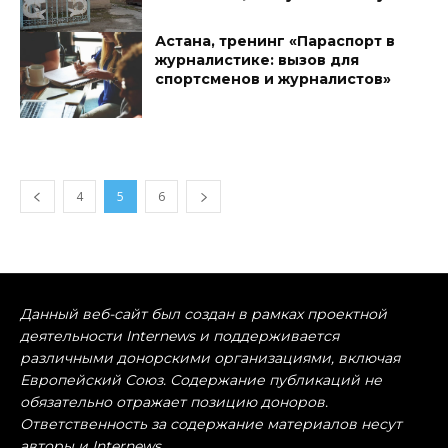
Астана, тренинг «Параспорт в
журналистике: вызов для
спортсменов и журналистов»
4
5
6
Данный веб-сайт был создан в рамках проектной
деятельности Internews и поддерживается
различными донорскими организациями, включая
Европейский Союз. Содержание публикаций не
обязательно отражает позицию доноров.
Ответственность за содержание материалов несут
авторы и Internews.