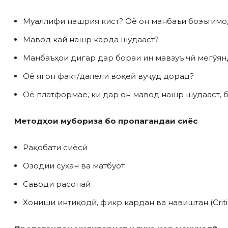
Муаллифи нашрия кист? Оё он манбаъи боэътимо
Мавод кай нашр карда шудааст?
Манбаъҳои дигар дар бораи ин мавзуъ чӣ мегӯян
Оё ягон факт/далели воқеӣ вуҷуд дорад?
Оё платформае, ки дар он мавод нашр шудааст, 
Методҳои
мубориза б
о
пропаганда
и
сиёс
Рақобати сиёсӣ
Озодии сухан ва матбуот
Саводи расонаӣ
Хониши интиқодӣ, фикр кардан ва навиштан (Critical