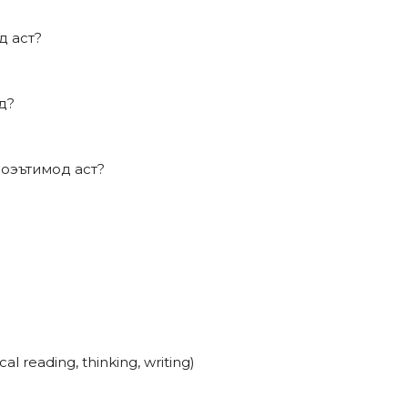
д аст?
д?
боэътимод аст?
 reading, thinking, writing)