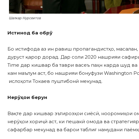
Шалкар Нурсеитов
Истинод ба обрӯ
Бо истифода аз ин равиш пропагандистҳо, масалан, 
дуруст қарор дорад. Дар соли 2020 нашрияи сафири
Time дар кишвар ба таври васеъ паҳн карда шуд ва
кам маълум аст, бо нашрияи бонуфузи Washington P
ислоҳоти Токаев пуштибонӣ мекунад.
Нерӯ
ҳои берун
Вақте дар кишвар эътирозҳои сиёсӣ, нооромиҳои ом
нерӯҳои хориҷӣ аст, ки пешакӣ омода ва стратегия
сафарбар мекунад ва барои таблиғ намудани паёмҳ