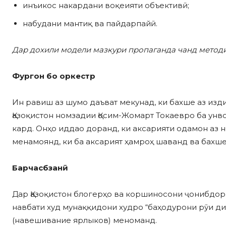
инъикос накардани воқеияти объективӣ;
набудани мантиқ ва пайдарпайӣ.
Дар
дохили
модели
мазкури пропаганда
чанд
методи
Фургон бо оркестр
Ин равиш аз шумо даъват мекунад, ки бахше аз из
Қазоқистон номзадии Қосим-Жомарт Токаевро ба ун
кард. Онҳо иддао доранд, ки аксарияти одамон аз
менамоянд, ки ба аксарият ҳамроҳ шаванд ва бахше
Барчасбзанӣ
Дар Қазоқистон блогерҳо ва коршиносони ҷонибдор
навбати худ мунаққидони худро “баҳодурони рӯи д
(навешивание ярлыков) меноманд.