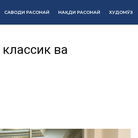
САВОДИ РАСОНАӢ
НАҚДИ РАСОНАӢ
ХУДОМӮЗ
классикӣ ва