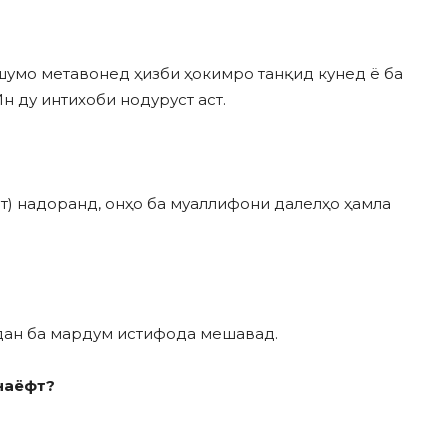
шумо метавонед ҳизби ҳокимро танқид кунед ё ба
н ду интихоби нодуруст аст.
т) надоранд, онҳо ба муаллифони далелҳо ҳамла
дан ба мардум истифода мешавад.
наёфт
?