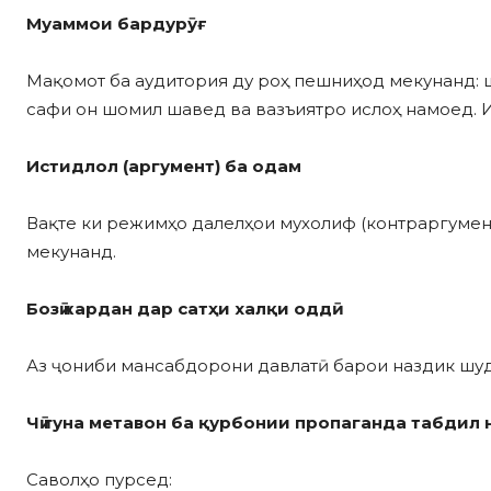
Муаммои
бардурӯғ
Мақомот ба аудитория ду роҳ пешниҳод мекунанд: 
сафи он шомил шавед ва вазъиятро ислоҳ намоед. И
Истидлол (аргумент)
ба одам
Вақте ки режимҳо далелҳои мухолиф (контраргумен
мекунанд.
Боз
ӣ кардан дар сатҳи халқи оддӣ
Аз ҷониби мансабдорони давлатӣ барои наздик шу
Чӣ
гуна метавон ба
қурбонии
пропаганда табдил 
Саволҳо пурсед: