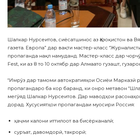
Шалкар Нурсеитов, сиёсатшинос аз Қазоқистон ва 
газета. Европа” дар вақти мастер-класс “Журналис
пропаганда нақл намуданд. Мастер-класс дар чор
Fest, ки аз 8 то 10 октябр дар Алмаато гузашт, гузар
“Имрӯз дар тамоми автократияҳои Осиёи Марказӣ 
пропагандаро ба кор баранд, ки онро метавон “Шла
мегӯяд Шалкар Нурсеитов. Дар маводҳои расонаҳои
дорад. Хусусиятҳои пропагандаи муосири Россия:
ҳаҷми калони иттилоот ва бисёрканалӣ;
суръат, давомдорӣ, такрорӣ;