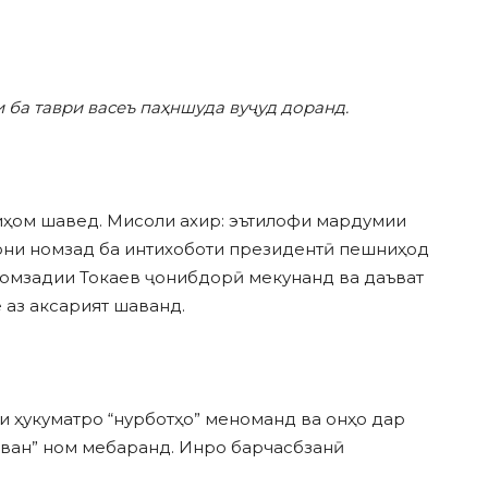
 ба таври васеъ паҳншуда
вуҷуд доранд
.
диҳом шавед. Мисоли ахир: эътилофи мардумии
вони номзад ба интихоботи президентӣ пешниҳод
 номзадии Токаев ҷонибдорӣ мекунанд ва даъват
 аз аксарият шаванд.
и ҳукуматро “нурботҳо” меноманд ва онҳо дар
иван” ном мебаранд. Инро барчасбзанӣ