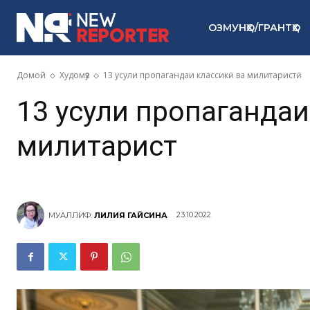
ОЗМУНҲО/ГРАНТҲО
Домой
Худомӯз
13 усули пропагандаи классикӣ ва милитаристӣ
13 усули пропагандаи 
милитаристӣ
23.10.2022
МУАЛЛИФ:
ЛИЛИЯ ГАЙСИНА