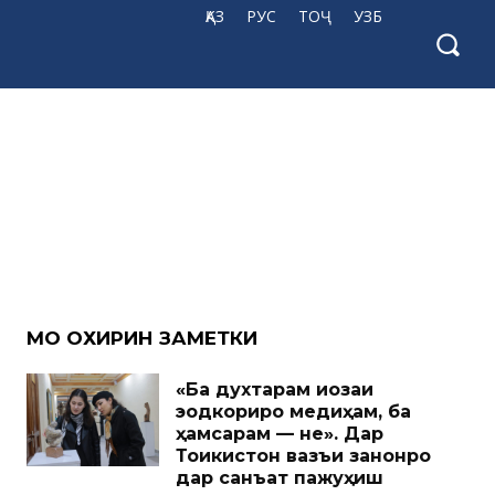
ҚАЗ
РУС
ТОҶ
УЗБ
МО ОХИРИН ЗАМЕТКИ
«Ба духтарам иҷозаи
эҷодкориро медиҳам, ба
ҳамсарам — не». Дар
Тоҷикистон вазъи занонро
дар санъат пажуҳиш