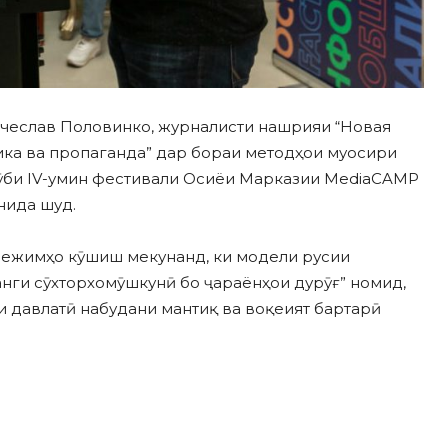
Вячеслав Половинко, журналисти нашрияи “Новая
тика ва пропаганда” дар бораи методҳои муосири
чӯби IV-умин фестивали Осиёи Марказии MediaCAMP
онида шуд.
режимҳо кӯшиш мекунанд, ки модели русии
нги сӯхторхомӯшкунӣ бо ҷараёнҳои дурӯғ” номид,
 давлатӣ набудани мантиқ ва воқеият бартарӣ