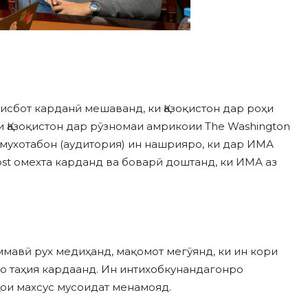
исбот карданӣ мешаванд, ки Қазоқистон дар роҳи
 Қазоқистон дар рӯзномаи амрикоии The Washington
 мухотабон (аудитория) ин нашрияро, ки дар ИМА
ost омехта карданд ва боварӣ доштанд, ки ИМА аз
мавӣ рух медиҳанд, мақомот мегӯянд, ки ин кори
ро таҳия кардаанд. Ин интихобкунандагонро
ои махсус мусоидат менамояд.