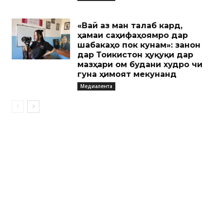
«Вай аз ман талаб кард,
ҳамаи саҳифаҳоямро дар
шабакаҳо пок кунам»: занон
дар Тоҷикистон ҳуқуқи дар
мазҳари ом будани худро чи
гуна ҳимоят мекунанд
Медиалента