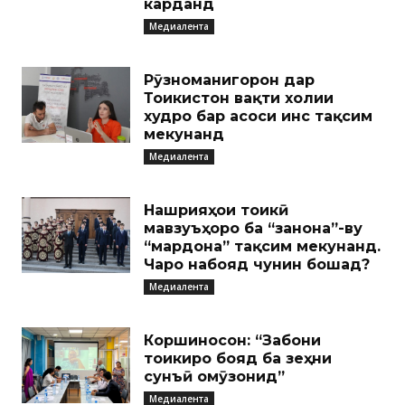
карданд
Медиалента
Рӯзноманигорон дар
Тоҷикистон вақти холии
худро бар асоси ҷинс тақсим
мекунанд
Медиалента
Нашрияҳои тоҷикӣ
мавзуъҳоро ба “занона”-ву
“мардона” тақсим мекунанд.
Чаро набояд чунин бошад?
Медиалента
Коршиносон: “Забони
тоҷикиро бояд ба зеҳни
сунъӣ омӯзонид”
Медиалента