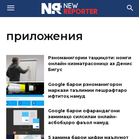
приложения
Рӯзноманигории таҳқиқоти: номгӯи
онлайн-хизматрасониҳо аз Денис
Бигус
Google барои рӯзноманигорон
маркази таълимии пешрафтаро
ифтитоҳ намуд
Google барои офарандагони
замимаҳо силсилаи онлайн-
асбобҳоро фаъол намуд
5 замима барои ҳифзи маълумот