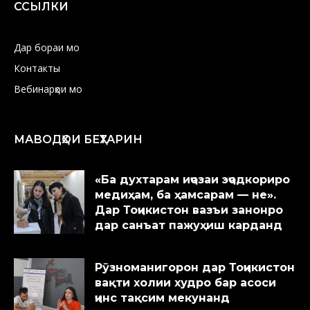
ССЫЛКИ
Дар бораи мо
Контакты
Вебинарҳои мо
МАВОДҲОИ БЕҲТАРИН
«Ба духтарам иҷозаи эҷодкориро
медиҳам, ба ҳамсарам — не».
Дар Тоҷикистон вазъи занонро
дар санъат пажуҳиш карданд
Рӯзноманигорон дар Тоҷикистон
вақти холии худро бар асоси
ҷинс тақсим мекунанд