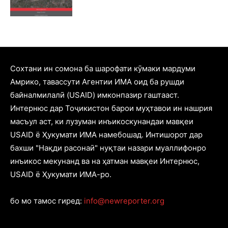
Cохтани ин сомона ба шарофати кӯмаки мардуми
Амрико, тавассути Агентии ИМА оид ба рушди
байналмилалӣ (USAID) имконпазир гаштааст.
Интернюс дар Тоҷикистон барои муҳтавои ин нашрия
масъул аст, ки лузуман инъикоскунандаи мавқеи
USAID ё Ҳукумати ИМА намебошад. Интишорот дар
бахши "Нақди расонаӣ" нуқтаи назари муаллифонро
инъикос мекунанд ва на ҳатман мавқеи Интернюс,
USAID ё Ҳукумати ИМА-ро.
бо мо тамос гиред:
info@newreporter.org