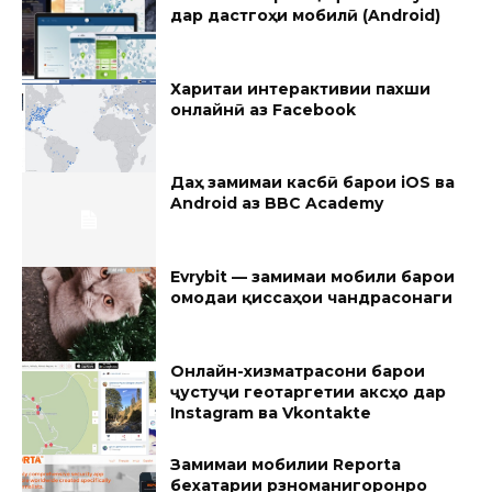
дар дастгоҳи мобилӣ (Android)
Харитаи интерактивии пахши
онлайнӣ аз Facebook
Даҳ замимаи касбӣ барои iOS ва
Android аз BBC Academy
Evrybit — замимаи мобили барои
омодаи қиссаҳои чандрасонаги
Онлайн-хизматрасони барои
ҷустуҷӯи геотаргетии аксҳо дар
Instagram ва Vkontakte
Замимаи мобилии Reporta
бехатарии рӯзноманигоронро