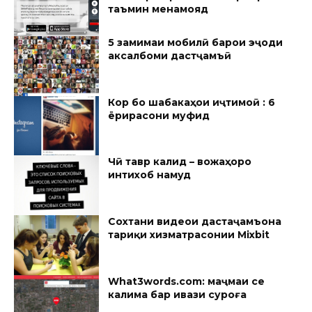
таъмин менамояд
5 замимаи мобилӣ барои эҷоди
аксалбоми дастҷамъӣ
Кор бо шабакаҳои иҷтимоӣ : 6
ёрирасони муфид
Чӣ тавр калид – вожаҳоро
интихоб намуд
Сохтани видеои дастаҷамъона
тариқи хизматрасонии Mixbit
What3words.com: маҷмӯаи се
калима бар ивази суроға