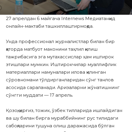
27 апрелдан 6 майгача Internews Медиатанқид
онлайн-мактаби ташкиллаштирмоқда.
Унда профессионал журналистлар билан бир
қаторда матбуот маконини таҳлил қилиш
тажрибасига эга мутахассислар ҳам иштирок
этишлари мумкин. Иштирокчилар муаллифлик
материаллари намуналари илова қилинган
сўровномани тўлдирганларидан сўнг танлов
асосида сараланади. Аризаларни жўнатишнинг
сўнгги муддати — 17 апрель.
Қозоқ, қирғиз, тожик, ўзбек тилларида ишлайдиган
ва шу билан бирга мураббийнинг рус тилидаги
сабоқларини тушуна олиш даражасида бўлган