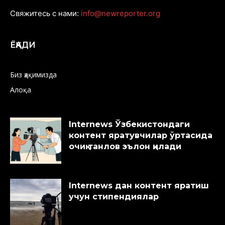
Свяжитесь с нами:
info@newreporter.org
ЁҚАДИ
Биз ҳақимизда
Алоқа
Internews Ўзбекистондаги
контент яратувчилар ўртасида
очиқ танлов эълон қилади
Internews дан контент яратиш
учун стипендиялар