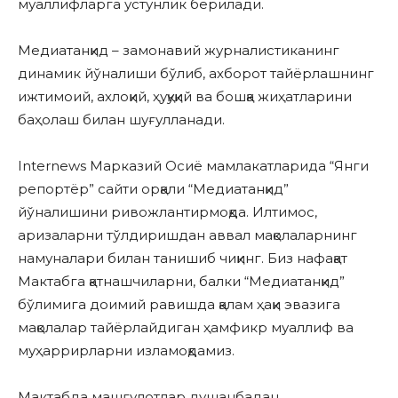
муаллифларга устунлик берилади.
Медиатанқид – замонавий журналистиканинг
динамик йўналиши бўлиб, ахборот тайёрлашнинг
ижтимоий, ахлоқий, ҳуқуқий ва бошқа жиҳатларини
баҳолаш билан шуғулланади.
Internews Марказий Осиё мамлакатларида “Янги
репортёр” сайти орқали “Медиатанқид”
йўналишини ривожлантирмоқда. Илтимос,
аризаларни тўлдиришдан аввал мақолаларнинг
намуналари билан танишиб чиқинг. Биз нафақат
Мактабга қатнашчиларни, балки “Медиатанқид”
бўлимига доимий равишда қалам ҳақи эвазига
мақолалар тайёрлайдиган ҳамфикр муаллиф ва
муҳаррирларни изламоқдамиз.
Мактабда машғулотлар душанбадан