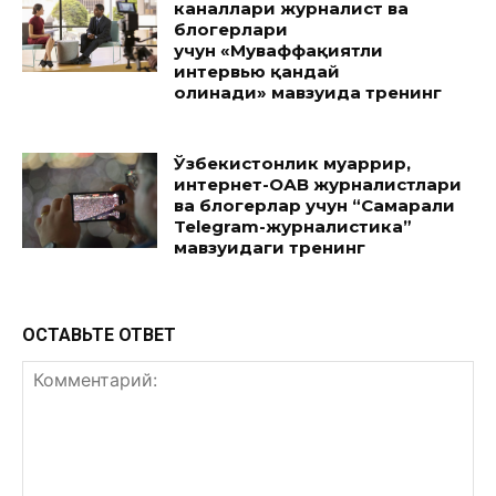
каналлари журналист ва
блогерлари
учун «Муваффақиятли
интервью қандай
олинади» мавзуида тренинг
Ўзбекистонлик муҳаррир,
интернет-ОАВ журналистлари
ва блогерлар учун “Самарали
Telegram-журналистика”
мавзуидаги тренинг
ОСТАВЬТЕ ОТВЕТ