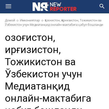
Домой
Имкониятлар
Қозоғистон, Қирғизистон, Тожикистон ва
Ўзбекистон учун Медиатанқид онлайн-мактабига қабул бошланди
Қозоғистон,
Қирғизистон,
Тожикистон ва
Ўзбекистон учун
Медиатанқид
онлайн-мактабига