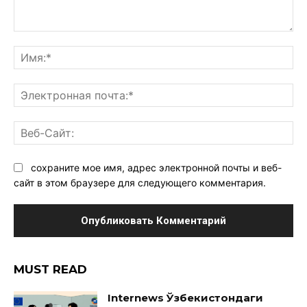
Комментарий:
Им
Эл
поч
Ве
Са
сохраните мое имя, адрес электронной почты и веб-
сайт в этом браузере для следующего комментария.
MUST READ
Internews Ўзбекистондаги