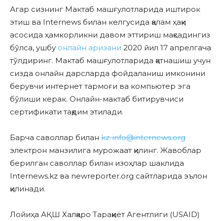
Агар сизнинг Мактаб машғулотларида иштирок
этиш ва Internews билан келгусида қалам ҳақи
асосида ҳамкорликни давом эттириш мақсадингиз
бўлса, ушбу
онлайн аризани
2020 йил 17 апрелгача
тўлдиринг. Мактаб машғулотларида қатнашиш учун
сизда онлайн дарсларда фойдаланиш имконини
берувчи интернет тармоғи ва компьютер эга
бўлиши керак. Онлайн-мактаб битирувчиси
сертификати тақдим этилади.
Барча саволлар билан
kz-info@internews.org
электрон манзилига мурожаат қилинг. Жавоблар
берилган саволлар билан изоҳлар шаклида
Internews.kz ва newreporter.org сайтларида эълон
қилинади.
Лойиҳа АҚШ Халқаро Тараққиёт Агентлиги (USAID)