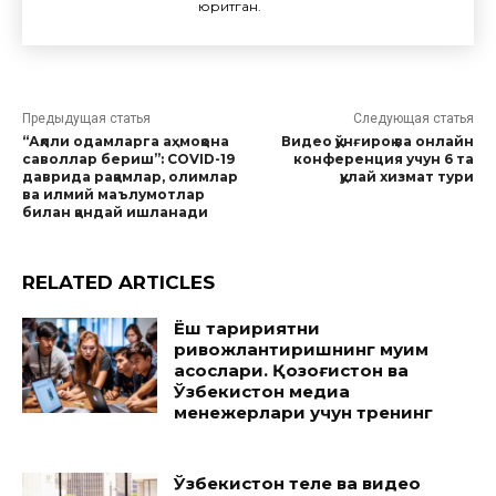
юритган.
Предыдущая статья
Следующая статья
“Ақлли одамларга аҳмоқона
Видео қўнғироқ ва онлайн
саволлар бериш”: COVID-19
конференция учун 6 та
даврида рақамлар, олимлар
қулай хизмат тури
ва илмий маълумотлар
билан қандай ишланади
RELATED ARTICLES
Ёш таҳририятни
ривожлантиришнинг муҳим
асослари. Қозоғистон ва
Ўзбекистон медиа
менежерлари учун тренинг
Ўзбекистон теле ва видео