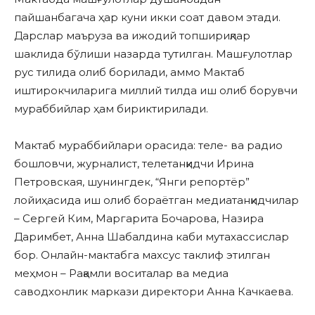
пайшанбагача ҳар куни икки соат давом этади.
Дарслар маъруза ва ижодий топшириқлар
шаклида бўлиши назарда тутилган. Машғулотлар
рус тилида олиб борилади, аммо Мактаб
иштирокчиларига миллий тилда иш олиб борувчи
мураббийлар ҳам бириктирилади.
Мактаб мураббийлари орасида: теле- ва радио
бошловчи, журналист, телетанқидчи Ирина
Петровская, шунингдек, “Янги репортёр”
лойиҳасида иш олиб бораётган медиатанқидчилар
– Сергей Ким, Маргарита Бочарова, Назира
Даримбет, Анна Шабалдина каби мутахассислар
бор. Онлайн-мактабга махсус таклиф этилган
меҳмон – Рақамли воситалар ва медиа
саводхонлик маркази директори Анна Качкаева.