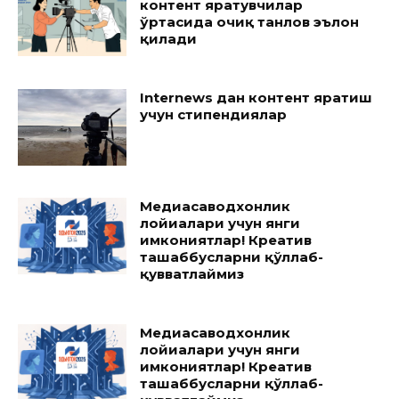
контент яратувчилар
ўртасида очиқ танлов эълон
қилади
Internews дан контент яратиш
учун стипендиялар
Медиасаводхонлик
лойиҳалари учун янги
имкониятлар! Креатив
ташаббусларни қўллаб-
қувватлаймиз
Медиасаводхонлик
лойиҳалари учун янги
имкониятлар! Креатив
ташаббусларни қўллаб-