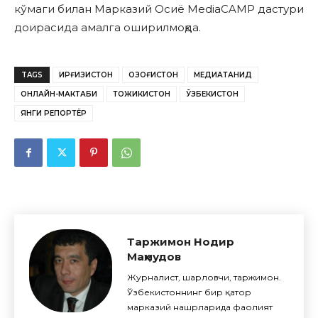
кўмаги билан Марказий Осиё MediaCAMP дастури
доирасида амалга оширилмоқда.
TAGS
ҚИРҒИЗИСТОН
ҚОЗОҒИСТОН
МЕДИАТАНҚИД
ОНЛАЙН-МАКТАБИ
ТОЖИКИСТОН
ЎЗБЕКИСТОН
ЯНГИ РЕПОРТЁР
Таржимон Нодир
Маҳмудов
Журналист, шарҳловчи, таржимон.
Ўзбекистоннинг бир қатор
марказий нашрларида фаолият