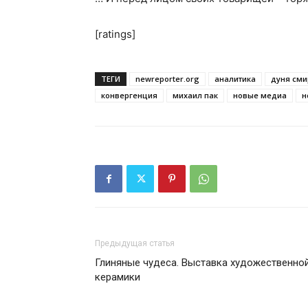
[ratings]
ТЕГИ
newreporter.org
аналитика
дуня см
конвергенция
михаил пак
новые медиа
н
Предыдущая статья
Глиняные чудеса. Выставка художественно
керамики