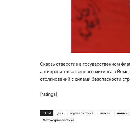
Сквозь отверстие в государственном фла
антиправительственного митинга в Йемен
столкновений с силами безопасности стр
[ratings]
ТЕГИ
дня
журналистика
йемен
новый 
Фотожурналистика