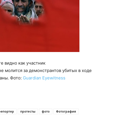
ге видно как участник
е молится за демонстрантов убитых в ходе
аны. Фото:
Guardian Eyewitness
репортер
протесты
фото
Фотография