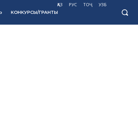
ҚАЗ
РУС
ТОҶ
УЗБ
Ь
КОНКУРСЫ/ГРАНТЫ