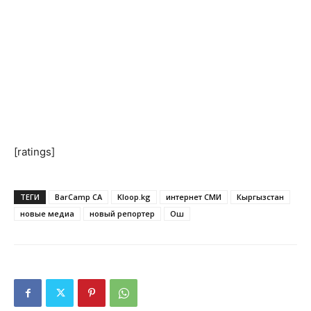
[ratings]
ТЕГИ
BarCamp CA
Kloop.kg
интернет СМИ
Кыргызстан
новые медиа
новый репортер
Ош