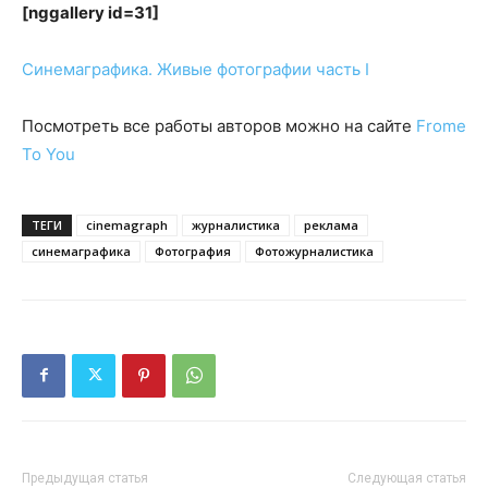
[nggallery id=31]
Синемаграфика. Живые фотографии часть I
Посмотреть все работы авторов можно на сайте
Frome
To You
ТЕГИ
cinemagraph
журналистика
реклама
синемаграфика
Фотография
Фотожурналистика
Предыдущая статья
Следующая статья