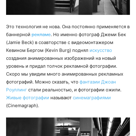
Это технология не нова. Она постоянно применяется в
баннерной
рекламе
. Но именно фотограф Джеми Бек
(Jamie Beck) в соавторстве с видеомонтажером
Кевином Бергом (Kevin Burg) поднял
искусство
создания анимированных изображений на новый
уровень и придал толчок рекламной фотографии.
Скоро мы увидим много анимированных рекламных
фотографий. Можно сказать, что
фантазии Джоан
Роуллинг
стали реальностью, и фотографии ожили.
Живые фотографии
называют
синемаграфиями
(Cinemagraph).