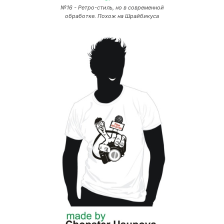
№16 - Ретро-стиль, но в современной
обработке. Похож на Шрайбикуса