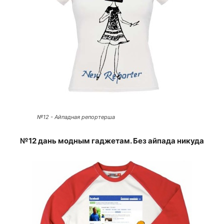
№12 - Айпадная репортерша
№12 дань модным гаджетам. Без айпада никуда