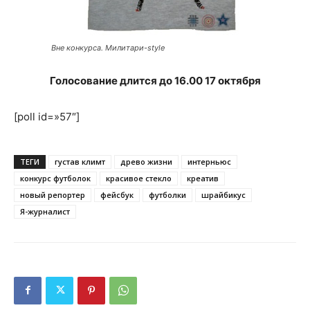
Вне конкурса. Милитари-style
Голосование длится до 16.00 17 октября
[poll id=»57″]
ТЕГИ
густав климт
древо жизни
интерньюс
конкурс футболок
красивое стекло
креатив
новый репортер
фейсбук
футболки
шрайбикус
Я-журналист