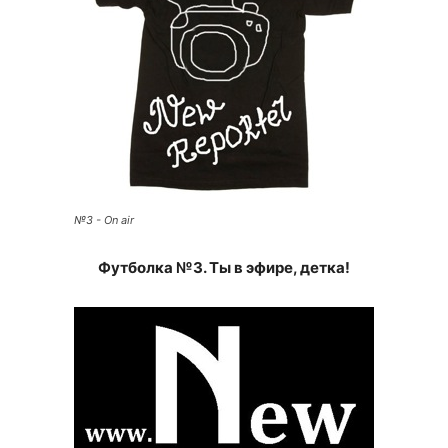
№3 - On air
Футболка №3. Ты в эфире, детка!