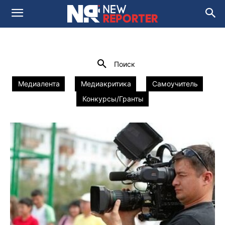
НАШИ АВТОРЫ
Media and Social Innovation Lab
newsroom 2.0
Домой
Наши авторы
Поиск
Медиалента
Медиакритика
Самоучитель
Конкурсы/Гранты