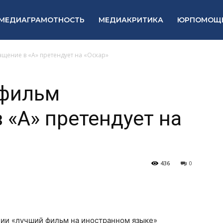
МЕДИАГРАМОТНОСТЬ
МЕДИАКРИТИКА
ЮРПОМОЩ
щение в «А» претендует на «Оскар»
 фильм
 «А» претендует на
436
0
ции «лучший фильм на иностранном языке»