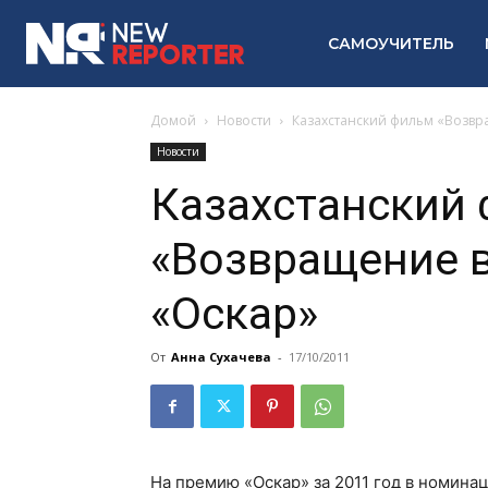
САМОУЧИТЕЛЬ
Домой
Новости
Казахстанский фильм «Возвра
Новости
Казахстанский
«Возвращение в
«Оскар»
От
Анна Сухачева
-
17/10/2011
На премию «Оскар» за 2011 год в номина