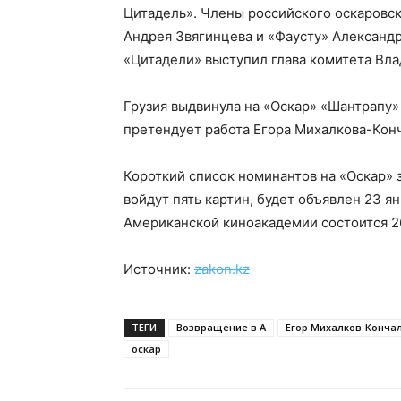
Цитадель». Члены российского оскаровс
Андрея Звягинцева и «Фаусту» Александ
«Цитадели» выступил глава комитета Вл
Грузия выдвинула на «Оскар» «Шантрапу» 
претендует работа Егора Михалкова-Конч
Короткий список номинантов на «Оскар» 
войдут пять картин, будет объявлен 23 я
Американской киноакадемии состоится 2
Источник:
zakon.kz
ТЕГИ
Возвращение в А
Егор Михалков-Конча
оскар