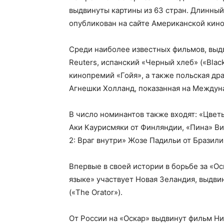
выдвинуты картины из 63 стран. Длинный 
опубликован на сайте Американской кин
Среди наиболее известных фильмов, выд
Reuters, испанский «Черный хлеб» («Blac
кинопремий «Гойя», а также польская дра
Агнешки Холланд, показанная на Междун
В число номинантов также входят: «Цвет
Аки Каурисмяки от Финляндии, «Пина» Ви
2: Враг внутри» Жозе Падильи от Бразили
Впервые в своей истории в борьбе за «О
языке» участвует Новая Зеландия, выдви
(«The Orator»).
От России на «Оскар» выдвинут фильм Н