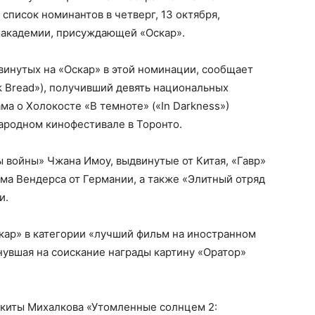
список номинантов в четверг, 13 октября,
оакадемии, присуждающей «Оскар».
винутых на «Оскар» в этой номинации, сообщает
k Bread»), получивший девять национальных
ма о Холокосте «В темноте» («In Darkness»)
ародном кинофестивале в Торонто.
ы войны» Чжана Имоу, выдвинутые от Китая, «Гавр»
ма Вендерса от Германии, а также «Элитный отряд
и.
скар» в категории «лучший фильм на иностранном
нувшая на соискание награды картину «Оратор»
икиты Михалкова «Утомленные солнцем 2: