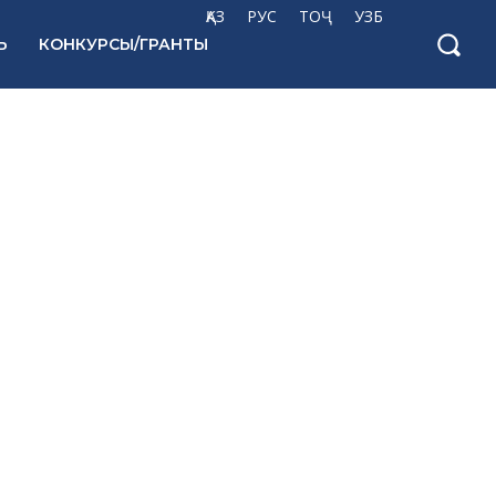
ҚАЗ
РУС
ТОҶ
УЗБ
Ь
КОНКУРСЫ/ГРАНТЫ