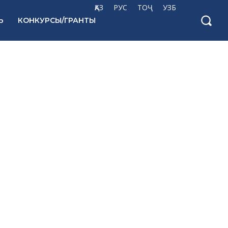
ҚАЗ
РУС
ТОҶ
УЗБ
Ь
КОНКУРСЫ/ГРАНТЫ