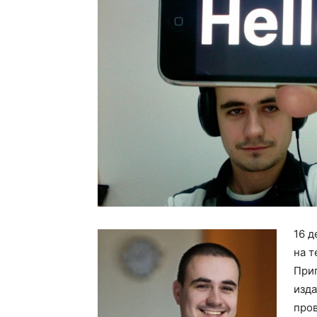
16 д
на 
При
изд
пров