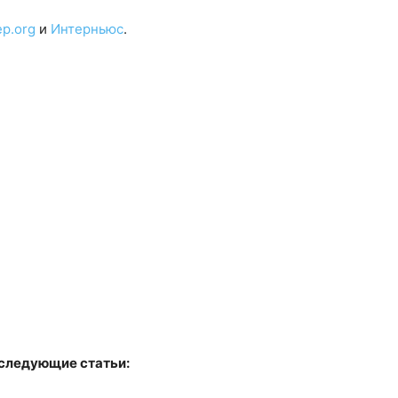
р.org
и
Интерньюс
.
 следующие статьи: