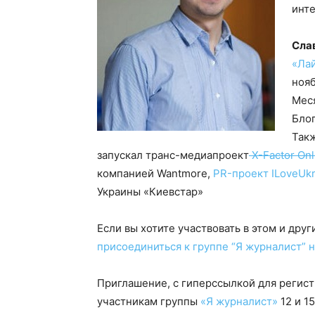
инт
Сла
«Ла
нояб
Меся
Бло
Такж
запускал транс-медиапроект
X-Factor On
компанией Wantmore,
PR-проект ILoveUkr
Украины «Киевстар»
Если вы хотите участвовать в этом и дру
присоединиться к группе “Я журналист” 
Приглашение, с гиперссылкой для регист
участникам группы
«Я журналист»
12 и 1