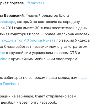
ернет портала
Lifehacker.ru
.
ва Баранский.
Главный редактор блога
йфхакер»
, который по состоянию на середину
ря 2011 года имеет 30 тысяч посетителей в день.
чная аудитория блога — более миллиона человек.
г
входит в топ-10 блогов Рунета
по версии Яндекса.
е Слава работает независимым digital-стратегом,
line
с крупнейшим украинским каналом СТБ и
aine
с крупнейшим мобильным оператором
гих вебинарах по вопросам новых медиа, вам
надо
на Facebook
.
рации на вебинаре, будет отправлено всем
5 декабря через почту Facebook.