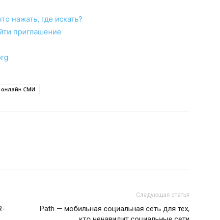
то нажать, где искать?
айти приглашение
org
онлайн СМИ
Следующая статья
R-
Path — мобильная социальная сеть для тех,
кто ненавидит социальные сети