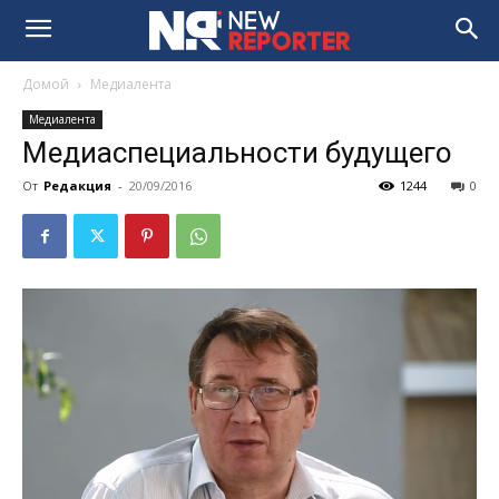
Домой
Медиалента
Медиалента
Медиаспециальности будущего
От
Редакция
-
20/09/2016
1244
0