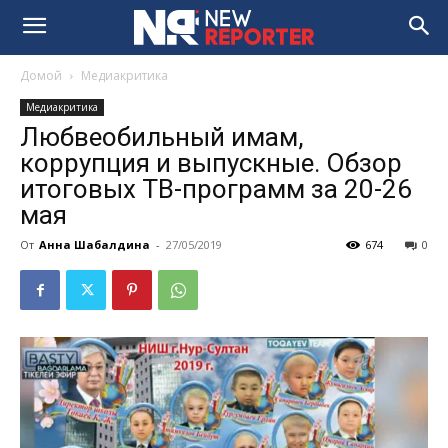
Домой
Медиакритика
Медиакритика
Любвеобильный имам,
коррупция и выпускные. Обзор
итоговых ТВ-программ за 20-26
мая
От
Анна Шабалдина
-
27/05/2019
674
0