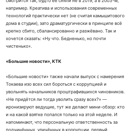
смотрится так, будто её сняли не в 2019, а в 2003-м,
например. Креатива и использования современных
технологий практически нет (не считая камышитового
дома в студии), зато драматургически в принципе всё
крепко сбито, сбалансированно и разжёвано. Так и
хочется сказать: «Ну что. Бедненько, но почти
чистенько».
«Большие новости», КТК
«Большие новости» также начали выпуск с намерения
Токаева изо всех сил бороться с коррупцией и
увольнять начальников проштрафившихся чиновников.
«Не придётся ли тогда уволить сразу всех?» —
иронизируют ведущие, тут же делают мини-обзор: кто
и на какой взятке попался только на этой неделе. И
напоминают, что персональную ответственность за
подчинённых, уличённых в коррупции, первый