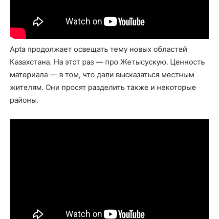
Apta продолжает освещать тему новых областей
Казахстана. На этот раз — про Жетысускую. Ценность
материала — в том, что дали высказаться местным
жителям. Они просят разделить также и некоторые
районы.