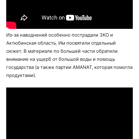
Из-за наводнений особенно пострадали ЗКО и
Актюбинская область. Им посвятили отдельный
сюжет. В материале по большей части обратили
внимание на ущерб от большой воды и помощь
государства (а также партии AMANAT, которая помогла
продуктами).