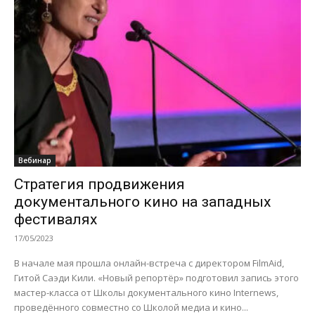
Вебинар
Стратегия продвижения
документального кино на западных
фестивалях
17/05/2023
В начале мая прошла онлайн-встреча с директором FilmAid,
Гитой Саэди Кили. «Новый репортёр» подготовил запись этого
мастер-класса от Школы документального кино Internews,
проведённого совместно со Школой медиа и кино...