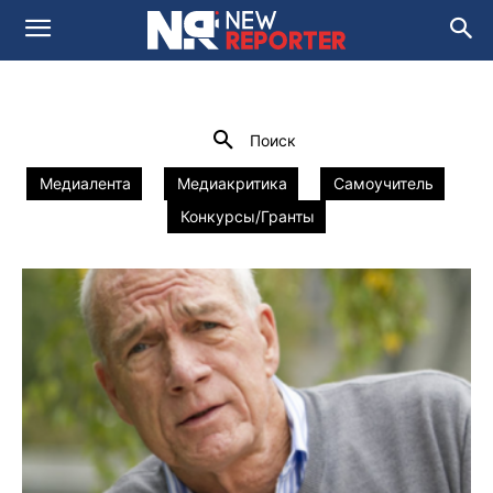
ВЕБИНАР
newsroom 2.0
Мастер-классы
Домой
Наши проекты
Вебинар
Поиск
Медиалента
Медиакритика
Самоучитель
Конкурсы/Гранты