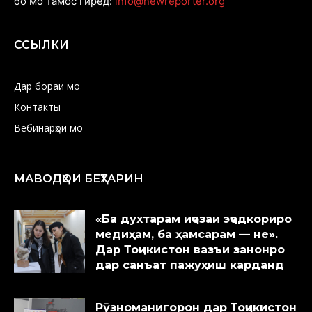
бо мо тамос гиред:
info@newreporter.org
ССЫЛКИ
Дар бораи мо
Контакты
Вебинарҳои мо
МАВОДҲОИ БЕҲТАРИН
«Ба духтарам иҷозаи эҷодкориро
медиҳам, ба ҳамсарам — не».
Дар Тоҷикистон вазъи занонро
дар санъат пажуҳиш карданд
Рӯзноманигорон дар Тоҷикистон