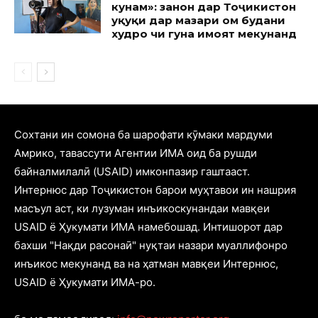
кунам»: занон дар Тоҷикистон
ҳуқуқи дар мазҳари ом будани
худро чи гуна ҳимоят мекунанд
Cохтани ин сомона ба шарофати кӯмаки мардуми
Амрико, тавассути Агентии ИМА оид ба рушди
байналмилалӣ (USAID) имконпазир гаштааст.
Интернюс дар Тоҷикистон барои муҳтавои ин нашрия
масъул аст, ки лузуман инъикоскунандаи мавқеи
USAID ё Ҳукумати ИМА намебошад. Интишорот дар
бахши "Нақди расонаӣ" нуқтаи назари муаллифонро
инъикос мекунанд ва на ҳатман мавқеи Интернюс,
USAID ё Ҳукумати ИМА-ро.