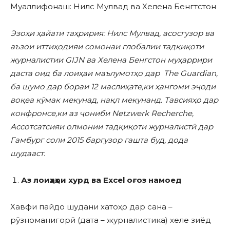
Муаллифонаш: Нилс Мулвад ва Хелена Бенгтстон
Эзоҳи ҳайати таҳририя: Нилс Мулвад, асосгузор ва
аъзои иттиҳодияи сомонаи глобалии тадқиқоти
журналистии GIJN ва Хелена Бенгстон муҳаррири
даста оид ба лоиҳаи маълумотҳо дар The Guardian,
ба шумо дар бораи 12 маслиҳате,ки ҳангоми эҷоди
воқеа кӯмак мекунад, нақл мекунанд. Тавсияҳо дар
конфронсе,ки аз ҷониби Netzwerk Recherche,
Ассотсатсияи олмонии тадқиқоти журналистӣ дар
Гамбург соли 2015 баргузор гашта буд, дода
шудааст.
Аз лоиҳаҳои хурд ва
Excel оғоз намоед
Хавфи пайдо шудани хатоҳо дар сана –
рӯзноманигорӣ (дата – журналистика) хеле зиёд