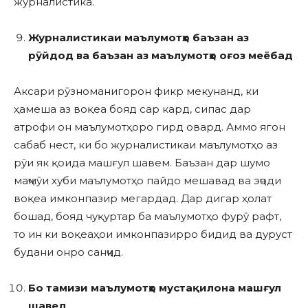
журналистика.
Журналистикаи маълумотҳо баъзан аз
рӯйдод ва баъзан аз маълумотҳо оғоз меёбад
Аксари рӯзноманигорон фикр мекунанд, ки
ҳамеша аз воқеа бояд сар кард, сипас дар
атрофи он маълумотҳоро гирд овард. Аммо ягон
сабаб нест, ки бо журналистикаи маълумотҳо аз
рӯи як қоида машғул шавем. Баъзан дар шумо
маҷмӯи хуби маълумотҳо пайдо мешавад ва эҷоди
воқеа имконпазир мегардад. Дар дигар ҳолат
бошад, бояд чуқуртар ба маълумотҳо фурӯ рафт,
то ин ки воқеаҳои имконпазирро бидид ва дуруст
будани онро санҷид.
Бо тамизи маълумотҳо мустақилона машғул
шавед