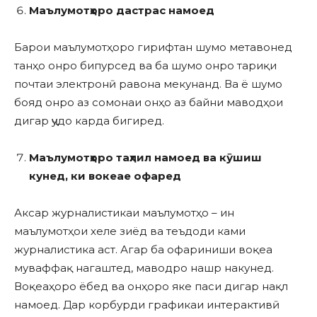
Маълумотҳоро дастрас намоед
Барои маълумотҳоро гирифтан шумо метавонед
танҳо онро бипурсед ва ба шумо онро тариқи
почтаи электронӣ равона мекунанд. Ва ё шумо
бояд онро аз сомонаи онҳо аз байни маводҳои
дигар ҷудо карда бигиред.
Маълумотҳоро таҳлил намоед ва кӯшиш
кунед, ки вокеае офаред
Аксар журналистикаи маълумотҳо – ин
маълумотҳои хеле зиёд ва теъдоди ками
журналистика аст. Агар ба офариниши воқеа
муваффақ нагаштед, маводро нашр накунед.
Воқеаҳоро ёбед ва онҳоро яке паси дигар нақл
намоед. Дар корбурди графикаи интерактивӣ