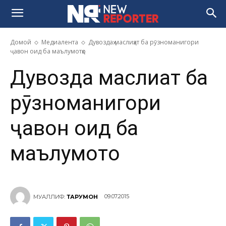
Домой
Медиалента
Дувоздаҳ маслиҳат ба рӯзноманигори
ҷавон оид ба маълумотҳо
Дувоздаҳ маслиҳат ба
рӯзноманигори
ҷавон оид ба
маълумотҳо
09.07.2015
МУАЛЛИФ:
ТАРҶУМОН