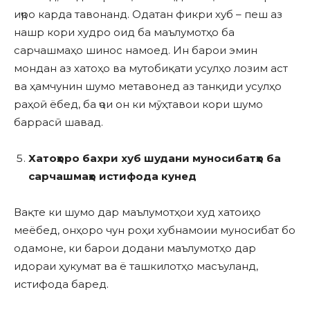
иҷро карда тавонанд. Одатан фикри хуб – пеш аз
нашр кори худро оид ба маълумотҳо ба
сарчашмаҳо шинос намоед. Ин барои эмин
мондан аз хатоҳо ва мутобиқати усулҳо лозим аст
ва ҳамчунин шумо метавонед аз танқиди усулҳо
раҳоӣ ёбед, ба ҷои он ки мӯҳтавои кори шумо
баррасӣ шавад.
Хатоҳоро бахри хуб шудани муносибатҳо ба
сарчашмаҳо истифода кунед
Вақте ки шумо дар маълумотҳои худ хатоиҳо
меёбед, онҳоро чун роҳи хубнамоии муносибат бо
одамоне, ки барои додани маълумотҳо дар
идораи ҳукумат ва ё ташкилотҳо масъуланд,
истифода баред.