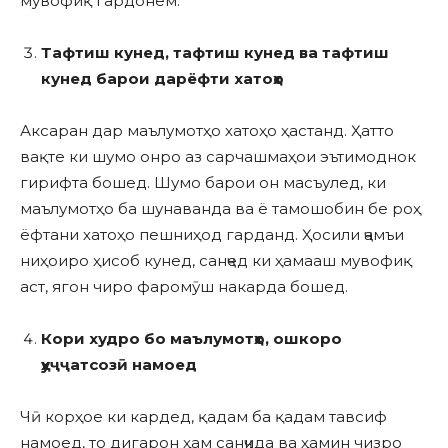
мувофиқ гардонем.
Тафтиш кунед, тафтиш кунед ва тафтиш
кунед барои дарёфти хатоҳо
Аксаран дар маълумотҳо хатоҳо ҳастанд. Ҳатто
вақте ки шумо онро аз сарчашмаҳои эътимоднок
гирифта бошед. Шумо барои он масъулед, ки
маълумотҳо ба шунаванда ва ё тамошобин бе роҳ
ёфтани хатоҳо пешниҳод гарданд. Ҳосили ҷамъи
ниҳоиро ҳисоб кунед, санҷед ки ҳамааш мувофиқ
аст, ягон чиро фаромӯш накарда бошед.
Кори худро бо маълумотҳо, ошкоро
ҳуҷҷатсозӣ намоед
Чӣ корҳое ки кардед, қадам ба қадам тавсиф
намоед, то дигарон ҳам санҷида ва ҳамин чизро