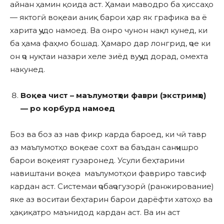
айнан ҳамин қоида аст. Ҳамаи маводро ба ҳиссаҳо
— яктогӣ воқеаи аниқ барои ҳар як графика ва ё
харита ҷудо намоед. Ва онро чунон нақл кунед, ки
ба ҳама фаҳмо бошад. Ҳамаро дар лонгрид, ҷое ки
он ҷо нуқтаи назари хеле зиёд вуҷуд дорад, омехта
накунед.
Воқеа чист – маълумотҳои фаври (экстримҳо)
— ро корбурд намоед
Боз ва боз аз нав фикр карда бароед, ки чӣ тавр
аз маълумотҳо воқеае сохт ва баъдан санҷишро
барои воқеият гузаронед. Усули беҳтарини
навиштани воқеа маълумотҳои фавриро тавсиф
кардан аст. Системаи ҷобаҷогузорӣ (ранжирование)
яке аз воситаи беҳтарин барои дарёфти хатоҳо ва
ҳақиқатро маънидод кардан аст. Ва ин аст