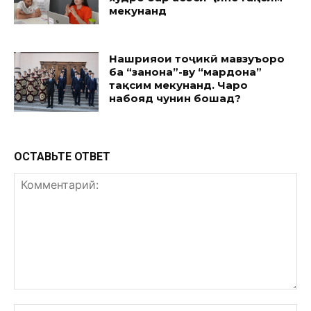
мекунанд
Нашрияҳои тоҷикӣ мавзуъҳоро
ба “занона”-ву “мардона”
тақсим мекунанд. Чаро
набояд чунин бошад?
ОСТАВЬТЕ ОТВЕТ
Комментарий:
Им