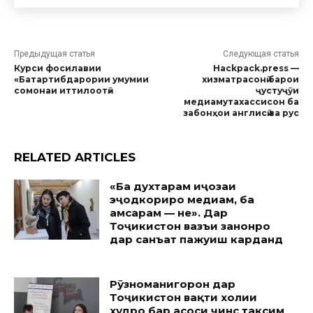
Предыдущая статья
Следующая статья
Курси фосилавии
Hackpack.press —
«Батартибдарории умумии
хизматрасонӣ барои
сомонаи иттилоотӣ»
ҷустуҷӯи
медиамутахассисон ба
забонҳои англисӣ ва русӣ
RELATED ARTICLES
«Ба духтарам иҷозаи
эҷодкориро медиҳам, ба
ҳамсарам — не». Дар
Тоҷикистон вазъи занонро
дар санъат пажуҳиш карданд
Рӯзноманигорон дар
Тоҷикистон вақти холии
худро бар асоси ҷинс тақсим