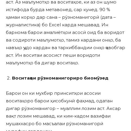
аст. Аз маълумотҳо ва воситаҳое, ки аз он шумо
истифода бурда метавонед, сар кунед. 90 %
ҳамаи корҳо дар сана – рӯзноманигорӣ (дата –
журналистика) бо Excel карда мешавад. Ин
барнома барои амалиётҳои асосӣ оид ба воридот
ва содироти маълумотҳо, тамиз кардани онҳо, ба
навъҳо ҷудо кардан ва таркиббандии онҳо ҷавобгар
аст. Ин воситаи асосист пеши воридоти
маълумотҳо ба дигар воситаҳо.
Воситаҳои рӯзноманигориро биомӯзед
Барои он ки мухбир принсипҳои асосии
воситаҳоро барои ҳисобкунӣ фаҳмад, одатан
дигар рӯзноманигор – муаллим лозим аст. Аксар
вақт лозим мешавад, ки ким-кадом вазифаи
мушаххасро бо масъалаи рӯзноманигорӣ