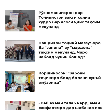
Рӯзноманигорон дар
Тоҷикистон вақти холии
худро бар асоси ҷинс тақсим
мекунанд
Нашрияҳои тоҷикӣ мавзуъҳоро
ба “занона”-ву “мардона”
тақсим мекунанд. Чаро
набояд чунин бошад?
Коршиносон: “Забони
тоҷикиро бояд ба зеҳни сунъӣ
омӯзонид”
«Вай аз ман талаб кард, ҳамаи
саҳифаҳоямро дар шабакаҳо пок