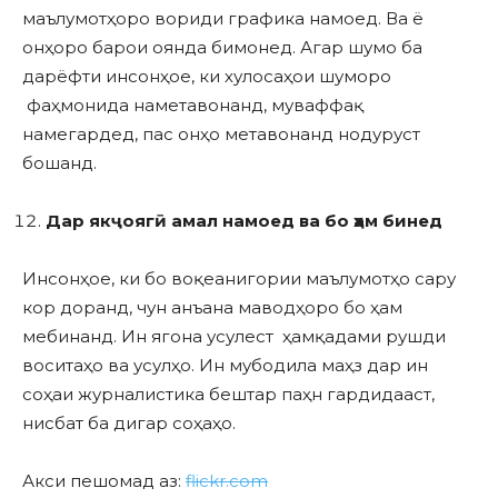
маълумотҳоро вориди графика намоед. Ва ё
онҳоро барои оянда бимонед. Агар шумо ба
дарёфти инсонҳое, ки хулосаҳои шуморо
фаҳмонида наметавонанд, муваффақ
намегардед, пас онҳо метавонанд нодуруст
бошанд.
Дар якҷоягӣ амал намоед ва бо ҳам бинед
Инсонҳое, ки бо воқеанигории маълумотҳо сару
кор доранд, чун анъана маводҳоро бо ҳам
мебинанд. Ин ягона усулест ҳамқадами рушди
воситаҳо ва усулҳо. Ин мубодила маҳз дар ин
соҳаи журналистика бештар паҳн гардидааст,
нисбат ба дигар соҳаҳо.
Акси пешомад аз:
flickr.com