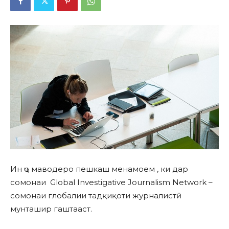
Ин ҷо маводеро пешкаш менамоем , ки дар
сомонаи Global Investigative Journalism Network –
сомонаи глобалии тадқиқоти журналистӣ
мунташир гаштааст.