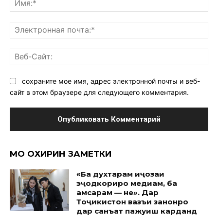
Эл
поч
Ве
Са
сохраните мое имя, адрес электронной почты и веб-
сайт в этом браузере для следующего комментария.
МО ОХИРИН ЗАМЕТКИ
«Ба духтарам иҷозаи
эҷодкориро медиҳам, ба
ҳамсарам — не». Дар
Тоҷикистон вазъи занонро
дар санъат пажуҳиш карданд