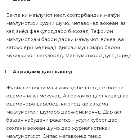
Вақте ки маълумот нест, сохторбандии маҷмӯи
маълумотҳои худии шумо, метавонад воқеаи аз
ҳад зиёд фавқулоддаро бисозад. Тафсири
маълумот ҳам барои дарки маълумот, воқеа ва
хатоҳо ёрӣ медиҳад. Ҳиссаи мушкилро барои
муҳаққиқон нагузоред. Маълумотҳоро дӯст доред.
Аз рақамҳо даст кашед
Журналистикаи маълумотҳо бештар дар бораи
одамон нақл мекунад. Аз рақамҳо даст кашед ва
одамонеро дарёбед, ки зиёдтар аз ҳама
маълумотҳои шуморо дарҷ менамоянд. Дар асл
баъзан набудани рақамҳо – усули хубест дар
сохтани воқеаи шумо дар журналистикаи
маълумотҳост. Сипас метавонед танҳо