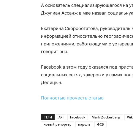
А основатель специализирующегося на ут
Джулиан Ассанж в мае назвал социальну
Екатерина Скоробогатова, руководитель F
информацией относительно географическ
приложениями, работающими с устаревш
говорит она.
Facebook в этом году оказался под прис
социальных сетях, хакеров и у самих по
Делицын.
Полностью прочесть статью
ТЕГИ
API
facebook
Mark Zuckerberg
Wik
новый репортер
пароль
ФСБ