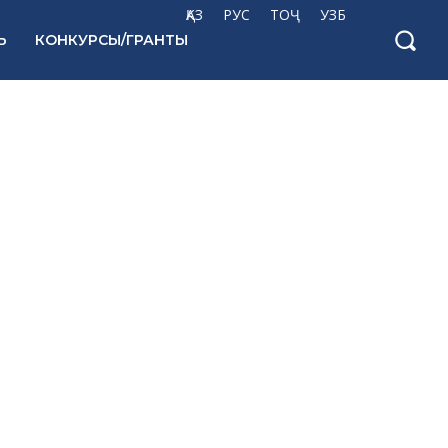
ҚАЗ
РУС
ТОҶ
УЗБ
Ь
КОНКУРСЫ/ГРАНТЫ