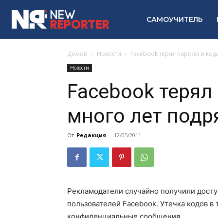
САМОУЧИТЕЛЬ
Домой
Новости
Facebook терял пароли и код
Новости
Facebook терял
много лет подр
От
Редакция
-
12/05/2011
Рекламодатели случайно получили досту
пользователей Facebook. Утечка кодов в 
конфиденциальные сообщения…