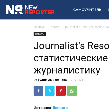
САМОУЧИТЕЛЬ
Домой
Новости
Journalist’s Resource возвра
Новости
Journalist’s Re
статистические
журналистику
От
Гулим Амирханова
-
01/07/2011
Источник:
ijnet.org