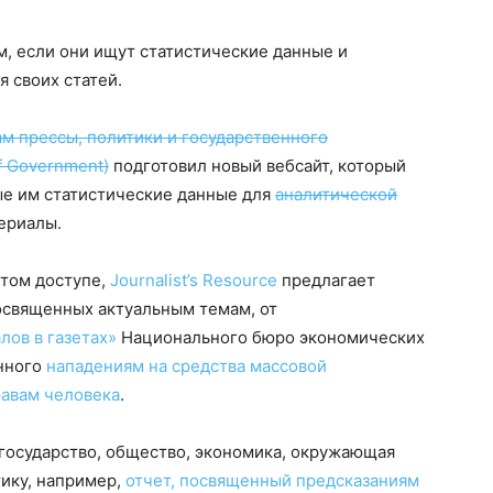
, если они ищут статистические данные и
 своих статей.
м прессы, политики и государственного
f Government)
подготовил новый вебсайт, который
е им статистические данные для
аналитической
ериалы.
ытом доступе,
Journalist’s Resource
предлагает
освященных актуальным темам, от
ов в газетах»
Национального бюро экономических
енного
нападениям на средства массовой
равам человека
.
государство, общество, экономика, окружающая
ику, например,
отчет, посвященный предсказаниям