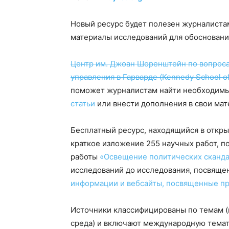
Новый ресурс будет полезен журналистам
материалы исследований для обоснования
Центр им. Джоан Шоренштейн по вопроса
управления в Гарварде (Kennedy School o
поможет журналистам найти необходимы
статьи
или внести дополнения в свои мат
Бесплатный ресурс, находящийся в откр
краткое изложение 255 научных работ, п
работы
«Освещение политических скандал
исследований до исследования, посвящ
информации и вебсайты, посвященные п
Источники классифицированы по темам (
среда) и включают международную темат