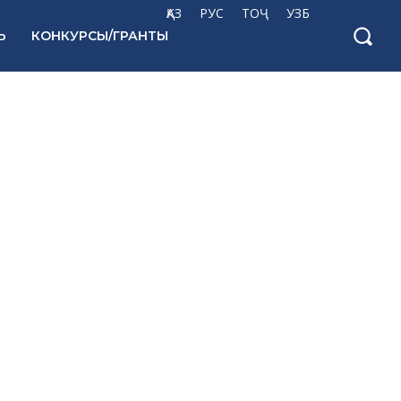
ҚАЗ
РУС
ТОҶ
УЗБ
Ь
КОНКУРСЫ/ГРАНТЫ