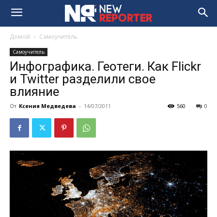
Домой
Самоучитель
Самоучитель
Инфографика. Геотеги. Как Flickr
и Twitter разделили свое
влияние
От
Ксения Медведева
-
14/07/2011
560
0