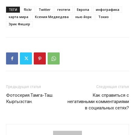
ТЕГИ
flickr
Twitter
геотеги
Европа
инфографика
карта мира
Ксения Медведева
нью йорк
Токио
Эрик Фишер
Предыдущая статья
Следующая статья
Фотосерия.Тамга-Таш.
Как справиться с
Кыргызстан.
негативными комментариями
в социальных сетях?