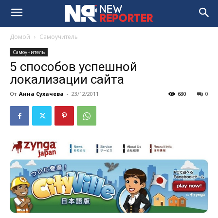
Домой
Самоучитель
Самоучитель
5 способов успешной
локализации сайта
От
Анна Сухачева
-
23/12/2011
680
0