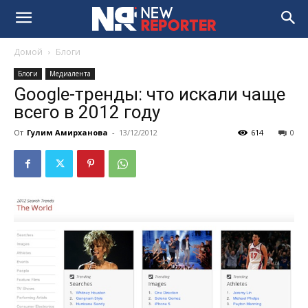
Домой
Блоги
Блоги
Медиалента
Google-тренды: что искали чаще
всего в 2012 году
От
Гулим Амирханова
-
13/12/2012
614
0