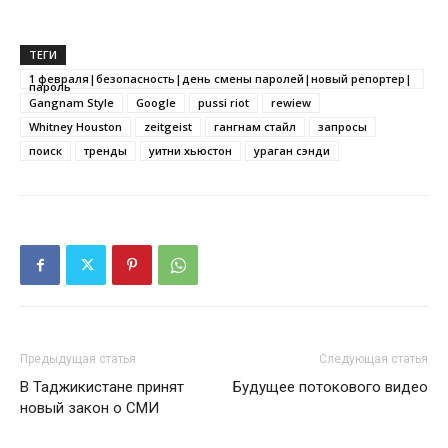
ТЕГИ
1 февраля|безопасность|день смены паролей|новый репортер|
пароль
Gangnam Style
Google
pussi riot
rewiew
Whitney Houston
zeitgeist
гангнам стайл
запросы
поиск
тренды
уитни хьюстон
ураган сэнди
Предыдущая статья
Следующая статья
В Таджикистане принят
Будущее потокового видео
новый закон о СМИ