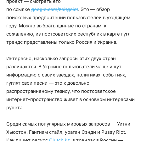
проект — смотреть его
по ссылке
google.com/zeitgeist
. Это — обзор
поисковых предпочтений пользователей в уходящем
году. Можно выбрать данные по странам, к
сожалению, из постсоветских республик в карте гугл-
трендс представлены только Россия и Украина.
Интересно, насколько запросы этих двух стран
различаются. В Украине пользователи чаще ищут
информацию о своих звездах, политиках, событиях,
гуглят свои песни — это к довольно
распространненому тезису, что постсоветское
интернет-пространство живет в основном интересами
рунета.
Среди самых популярных мировых запросов — Уитни
Хьюстон, Гангнам стайл, ураган Сэнди и Pussy Riot.
Как пишет ресурс
Clutch.kz
, в трендах в России —