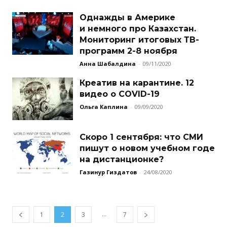
Однажды в Америке
и немного про Казахстан.
Мониторинг итоговых ТВ-
программ 2-8 ноября
Анна Шабалдина
-
09/11/2020
Креатив на карантине. 12
видео о COVID-19
Ольга Каплина
-
09/09/2020
Скоро 1 сентября: что СМИ
пишут о новом учебном годе
на дистанционке?
Газинур Гиздатов
-
24/08/2020
...
1
2
3
7