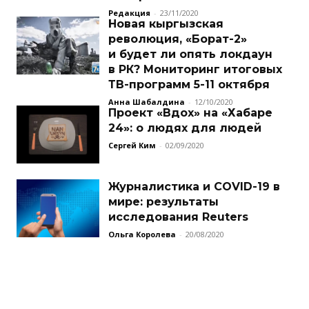
Редакция
-
23/11/2020
Новая кыргызская
революция, «Борат-2»
и будет ли опять локдаун
в РК? Мониторинг итоговых
ТВ-программ 5-11 октября
Анна Шабалдина
-
12/10/2020
Проект «Вдох» на «Хабаре
24»: о людях для людей
Сергей Ким
-
02/09/2020
Журналистика и COVID-19 в
мире: результаты
исследования Reuters
Ольга Королева
-
20/08/2020