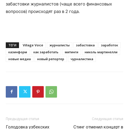
забастовки журналистов (чаще всего финансовых
вопросов) происходят раз в 2 года.
ТЕГИ
Village Voice
журналисты
забастовка
заработок
казинформ
как заработать
митинги
николь мартинелли
новые медиа
новый репортер
чурналистика
Предыдущая статья
Следующая статья
Голодовка узбекских
Стинг отменил концерт в