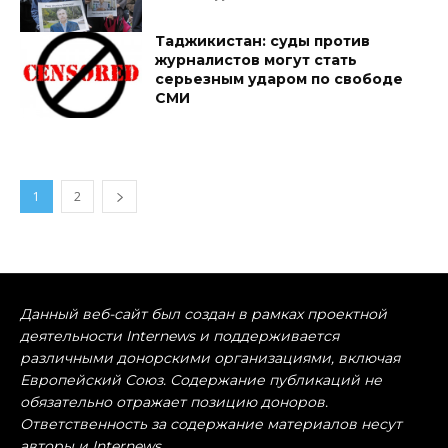
Таджикистан: суды против
журналистов могут стать
серьезным ударом по свободе
СМИ
1
2
Данный веб-сайт был создан в рамках проектной
деятельности Internews и поддерживается
различными донорскими организациями, включая
Европейский Союз. Содержание публикаций не
обязательно отражает позицию доноров.
Ответственность за содержание материалов несут
авторы и Internews.