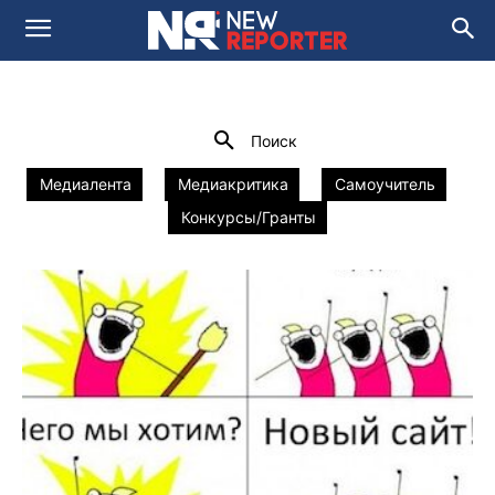
NEWSROOM 2.0
Вебинар
Мастер-классы
Домой
Наши проекты
newsroom 2.0
Поиск
Медиалента
Медиакритика
Самоучитель
Конкурсы/Гранты